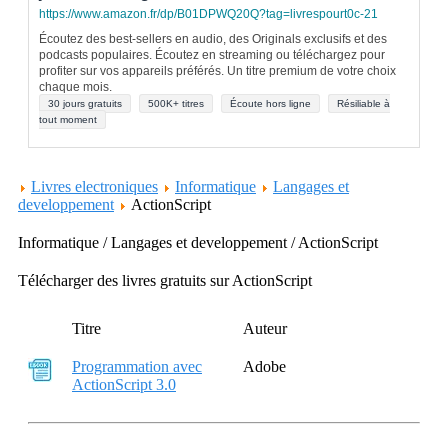
https://www.amazon.fr/dp/B01DPWQ20Q?tag=livrespourt0c-21
Écoutez des best-sellers en audio, des Originals exclusifs et des
podcasts populaires. Écoutez en streaming ou téléchargez pour
profiter sur vos appareils préférés. Un titre premium de votre choix
chaque mois.
30 jours gratuits
500K+ titres
Écoute hors ligne
Résiliable à
tout moment
Livres electroniques
Informatique
Langages et
developpement
ActionScript
Informatique / Langages et developpement / ActionScript
Télécharger des livres gratuits sur ActionScript
Titre
Auteur
Programmation avec
Adobe
ActionScript 3.0