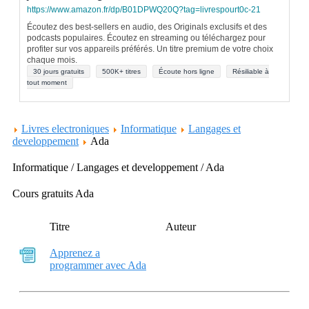
https://www.amazon.fr/dp/B01DPWQ20Q?tag=livrespourt0c-21
Écoutez des best-sellers en audio, des Originals exclusifs et des
podcasts populaires. Écoutez en streaming ou téléchargez pour
profiter sur vos appareils préférés. Un titre premium de votre choix
chaque mois.
30 jours gratuits
500K+ titres
Écoute hors ligne
Résiliable à
tout moment
Livres electroniques
Informatique
Langages et
developpement
Ada
Informatique / Langages et developpement / Ada
Cours gratuits Ada
Titre
Auteur
Apprenez a
programmer avec Ada