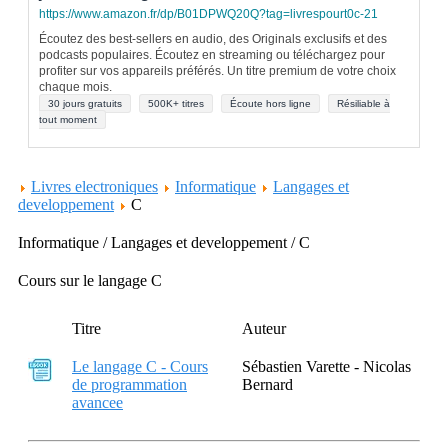
https://www.amazon.fr/dp/B01DPWQ20Q?tag=livrespourt0c-21
Écoutez des best-sellers en audio, des Originals exclusifs et des
podcasts populaires. Écoutez en streaming ou téléchargez pour
profiter sur vos appareils préférés. Un titre premium de votre choix
chaque mois.
30 jours gratuits
500K+ titres
Écoute hors ligne
Résiliable à
tout moment
Livres electroniques
Informatique
Langages et
developpement
C
Informatique / Langages et developpement / C
Cours sur le langage C
Titre
Auteur
Le langage C - Cours
Sébastien Varette - Nicolas
de programmation
Bernard
avancee