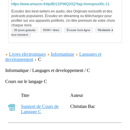
https://www.amazon.fr/dp/B01DPWQ20Q?tag=livrespourt0c-21
Écoutez des best-sellers en audio, des Originals exclusifs et des
podcasts populaires. Écoutez en streaming ou téléchargez pour
profiter sur vos appareils préférés. Un titre premium de votre choix
chaque mois.
30 jours gratuits
500K+ titres
Écoute hors ligne
Résiliable à
tout moment
Livres electroniques
Informatique
Langages et
developpement
C
Informatique / Langages et developpement / C
Cours sur le langage C
Titre
Auteur
Support de Cours de
Christian Bac
Langage C