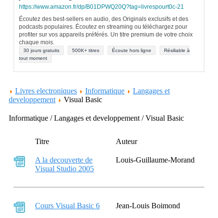
https://www.amazon.fr/dp/B01DPWQ20Q?tag=livrespourt0c-21
Écoutez des best-sellers en audio, des Originals exclusifs et des
podcasts populaires. Écoutez en streaming ou téléchargez pour
profiter sur vos appareils préférés. Un titre premium de votre choix
chaque mois.
30 jours gratuits
500K+ titres
Écoute hors ligne
Résiliable à
tout moment
Livres electroniques
Informatique
Langages et
developpement
Visual Basic
Informatique / Langages et developpement / Visual Basic
Titre
Auteur
A la decouverte de
Louis-Guillaume-Morand
Visual Studio 2005
Cours Visual Basic 6
Jean-Louis Boimond