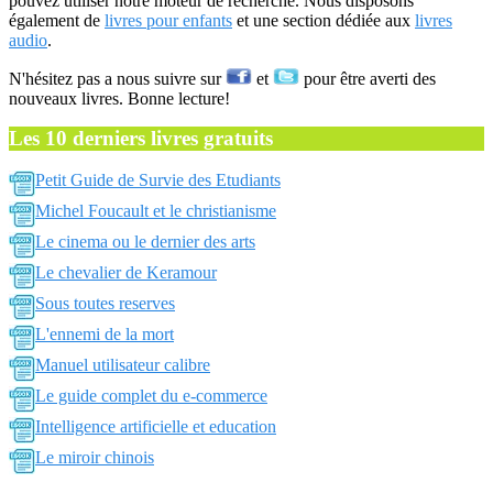
pouvez utiliser notre moteur de recherche. Nous disposons
également de
livres pour enfants
et une section dédiée aux
livres
audio
.
N'hésitez pas a nous suivre sur
et
pour être averti des
nouveaux livres. Bonne lecture!
Les 10 derniers livres gratuits
Petit Guide de Survie des Etudiants
Michel Foucault et le christianisme
Le cinema ou le dernier des arts
Le chevalier de Keramour
Sous toutes reserves
L'ennemi de la mort
Manuel utilisateur calibre
Le guide complet du e-commerce
Intelligence artificielle et education
Le miroir chinois