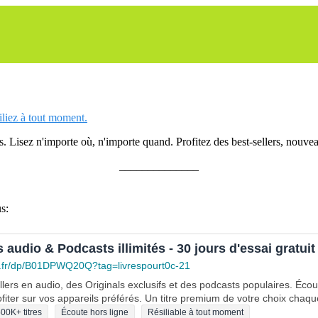
siliez à tout moment.
 Lisez n'importe où, n'importe quand. Profitez des best-sellers, nouveau
______________
s:
s audio & Podcasts illimités - 30 jours d'essai gratuit
.fr/dp/B01DPWQ20Q?tag=livrespourt0c-21
lers en audio, des Originals exclusifs et des podcasts populaires. Éco
fiter sur vos appareils préférés. Un titre premium de votre choix chaqu
00K+ titres
Écoute hors ligne
Résiliable à tout moment