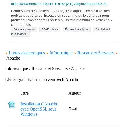
https://www.amazon.fr/dp/B01DPWQ20Q?tag=livrespourt0c-21
Écoutez des best-sellers en audio, des Originals exclusifs et des
podcasts populaires. Écoutez en streaming ou téléchargez pour
profiter sur vos appareils préférés. Un titre premium de votre choix
chaque mois.
30 jours gratuits
500K+ titres
Écoute hors ligne
Résiliable à
tout moment
Livres electroniques
Informatique
Reseaux et Serveurs
Apache
Informatique / Reseaux et Serveurs / Apache
Livres gratuits sur le serveur web Apache
Titre
Auteur
Installation d'Apache
Xzof
avec OpenSSL sous
Windows