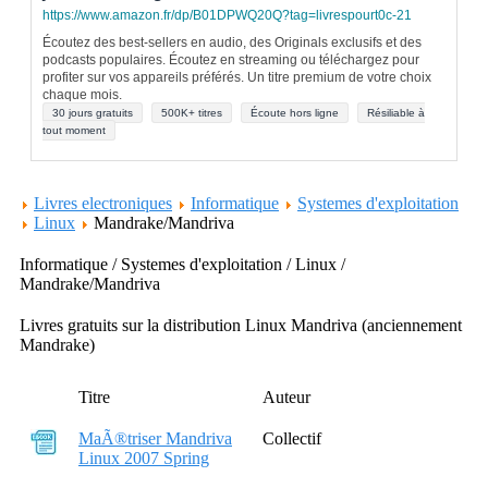
https://www.amazon.fr/dp/B01DPWQ20Q?tag=livrespourt0c-21
Écoutez des best-sellers en audio, des Originals exclusifs et des
podcasts populaires. Écoutez en streaming ou téléchargez pour
profiter sur vos appareils préférés. Un titre premium de votre choix
chaque mois.
30 jours gratuits
500K+ titres
Écoute hors ligne
Résiliable à
tout moment
Livres electroniques
Informatique
Systemes d'exploitation
Linux
Mandrake/Mandriva
Informatique / Systemes d'exploitation / Linux /
Mandrake/Mandriva
Livres gratuits sur la distribution Linux Mandriva (anciennement
Mandrake)
Titre
Auteur
MaÃ®triser Mandriva
Collectif
Linux 2007 Spring