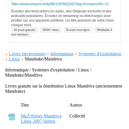
https://www.amazon.fr/dp/B01DPWQ20Q?tag=livrespourt0c-21
Écoutez des best-sellers en audio, des Originals exclusifs et des
podcasts populaires. Écoutez en streaming ou téléchargez pour
profiter sur vos appareils préférés. Un titre premium de votre choix
chaque mois.
30 jours gratuits
500K+ titres
Écoute hors ligne
Résiliable à
tout moment
Livres electroniques
Informatique
Systemes d'exploitation
Linux
Mandrake/Mandriva
Informatique / Systemes d'exploitation / Linux /
Mandrake/Mandriva
Livres gratuits sur la distribution Linux Mandriva (anciennement
Mandrake)
Titre
Auteur
MaÃ®triser Mandriva
Collectif
Linux 2007 Spring