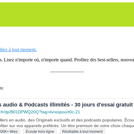
siliez à tout moment.
 Lisez n'importe où, n'importe quand. Profitez des best-sellers, nouveau
______________
s:
s audio & Podcasts illimités - 30 jours d'essai gratuit
.fr/dp/B01DPWQ20Q?tag=livrespourt0c-21
lers en audio, des Originals exclusifs et des podcasts populaires. Éco
fiter sur vos appareils préférés. Un titre premium de votre choix chaqu
00K+ titres
Écoute hors ligne
Résiliable à tout moment