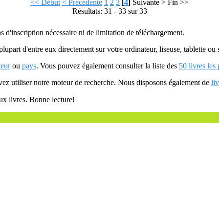
<< Début
< Précédente
1
2
3
[
4
]
Suivante >
Fin >>
Résultats: 31 - 33 sur 33
as d'inscription nécessaire ni de limitation de téléchargement.
plupart d'entre eux directement sur votre ordinateur, liseuse, tablette o
teur
ou
pays
. Vous pouvez également consulter la liste des
50 livres les
uvez utiliser notre moteur de recherche. Nous disposons également de
li
ux livres. Bonne lecture!