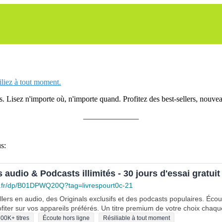
siliez à tout moment.
 Lisez n'importe où, n'importe quand. Profitez des best-sellers, nouveau
______________
s:
s audio & Podcasts illimités - 30 jours d'essai gratuit
.fr/dp/B01DPWQ20Q?tag=livrespourt0c-21
lers en audio, des Originals exclusifs et des podcasts populaires. Éco
fiter sur vos appareils préférés. Un titre premium de votre choix chaqu
00K+ titres
Écoute hors ligne
Résiliable à tout moment