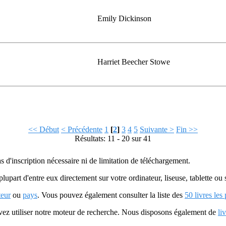
Emily Dickinson
Harriet Beecher Stowe
<< Début
< Précédente
1
[
2
]
3
4
5
Suivante >
Fin >>
Résultats: 11 - 20 sur 41
as d'inscription nécessaire ni de limitation de téléchargement.
plupart d'entre eux directement sur votre ordinateur, liseuse, tablette o
teur
ou
pays
. Vous pouvez également consulter la liste des
50 livres les
uvez utiliser notre moteur de recherche. Nous disposons également de
li