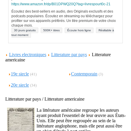
https://www.amazon.fr/dp/B01DPWQ20Q?tag=livrespourt0c-21
Écoutez des best-sellers en audio, des Originals exclusifs et des
podcasts populaires. Écoutez en streaming ou téléchargez pour
profiter sur vos appareils préférés. Un titre premium de votre choix
chaque mois.
30 jours gratuits
500K+ titres
Écoute hors ligne
Résiliable à
tout moment
Livres electroniques
Litterature par pays
Litterature
americaine
19e siecle
Contemporain
(41)
(3)
20e siecle
(34)
Litterature par pays / Litterature americaine
La littérature américaine regroupe les auteurs
ayant produit l'essentiel de leur œuvre aux États-
Unis. Elle peut être regroupée au sein de la
littérature anglophone, mais elle peut aussi être