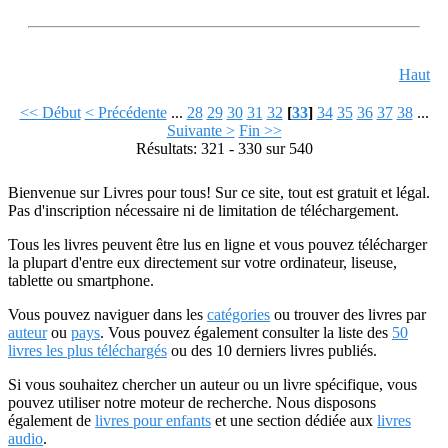
Haut
<< Début
< Précédente
...
28
29
30
31
32
[
33
]
34
35
36
37
38
...
Suivante >
Fin >>
Résultats: 321 - 330 sur 540
Bienvenue sur Livres pour tous! Sur ce site, tout est gratuit et légal.
Pas d'inscription nécessaire ni de limitation de téléchargement.
Tous les livres peuvent être lus en ligne et vous pouvez télécharger
la plupart d'entre eux directement sur votre ordinateur, liseuse,
tablette ou smartphone.
Vous pouvez naviguer dans les
catégories
ou trouver des livres par
auteur
ou
pays
. Vous pouvez également consulter la liste des
50
livres les plus téléchargés
ou des 10 derniers livres publiés.
Si vous souhaitez chercher un auteur ou un livre spécifique, vous
pouvez utiliser notre moteur de recherche. Nous disposons
également de
livres pour enfants
et une section dédiée aux
livres
audio
.