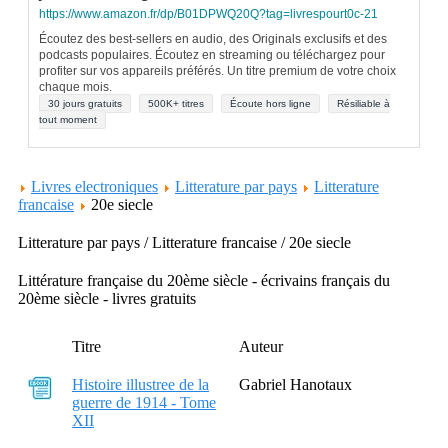
https://www.amazon.fr/dp/B01DPWQ20Q?tag=livrespourt0c-21
Écoutez des best-sellers en audio, des Originals exclusifs et des
podcasts populaires. Écoutez en streaming ou téléchargez pour
profiter sur vos appareils préférés. Un titre premium de votre choix
chaque mois.
30 jours gratuits
500K+ titres
Écoute hors ligne
Résiliable à
tout moment
Livres electroniques
Litterature par pays
Litterature
francaise
20e siecle
Litterature par pays / Litterature francaise / 20e siecle
Littérature française du 20ème siècle - écrivains français du
20ème siècle - livres gratuits
Titre
Auteur
Histoire illustree de la
Gabriel Hanotaux
guerre de 1914 - Tome
XII