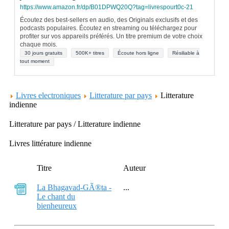
https://www.amazon.fr/dp/B01DPWQ20Q?tag=livrespourt0c-21
Écoutez des best-sellers en audio, des Originals exclusifs et des
podcasts populaires. Écoutez en streaming ou téléchargez pour
profiter sur vos appareils préférés. Un titre premium de votre choix
chaque mois.
30 jours gratuits
500K+ titres
Écoute hors ligne
Résiliable à
tout moment
Livres electroniques
Litterature par pays
Litterature
indienne
Litterature par pays / Litterature indienne
Livres littérature indienne
Titre
Auteur
La Bhagavad-GÃ®ta -
...
Le chant du
bienheureux