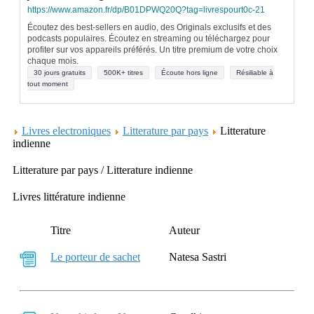
https://www.amazon.fr/dp/B01DPWQ20Q?tag=livrespourt0c-21
Écoutez des best-sellers en audio, des Originals exclusifs et des
podcasts populaires. Écoutez en streaming ou téléchargez pour
profiter sur vos appareils préférés. Un titre premium de votre choix
chaque mois.
30 jours gratuits
500K+ titres
Écoute hors ligne
Résiliable à
tout moment
Livres electroniques
Litterature par pays
Litterature
indienne
Litterature par pays / Litterature indienne
Livres littérature indienne
Titre
Auteur
Le porteur de sachet
Natesa Sastri