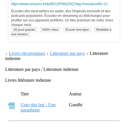
https://www.amazon.fr/dp/B01DPWQ20Q?tag=livrespourt0c-21
Écoutez des best-sellers en audio, des Originals exclusifs et des
podcasts populaires. Écoutez en streaming ou téléchargez pour
profiter sur vos appareils préférés. Un titre premium de votre choix
chaque mois.
30 jours gratuits
500K+ titres
Écoute hors ligne
Résiliable à
tout moment
Livres electroniques
Litterature par pays
Litterature
indienne
Litterature par pays / Litterature indienne
Livres littérature indienne
Titre
Auteur
Unto this last - Une
Gandhi
paraphrase