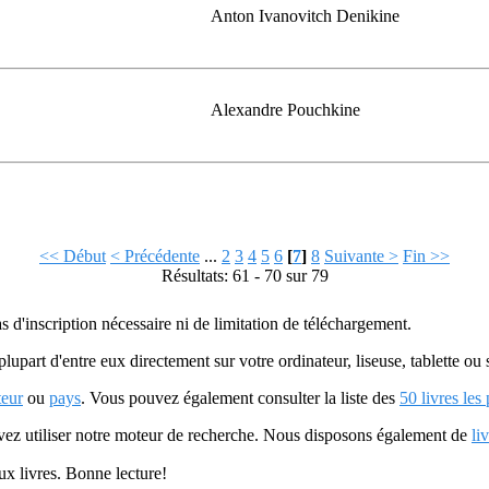
Anton Ivanovitch Denikine
Alexandre Pouchkine
<< Début
< Précédente
...
2
3
4
5
6
[
7
]
8
Suivante >
Fin >>
Résultats: 61 - 70 sur 79
as d'inscription nécessaire ni de limitation de téléchargement.
plupart d'entre eux directement sur votre ordinateur, liseuse, tablette o
teur
ou
pays
. Vous pouvez également consulter la liste des
50 livres les
uvez utiliser notre moteur de recherche. Nous disposons également de
li
ux livres. Bonne lecture!