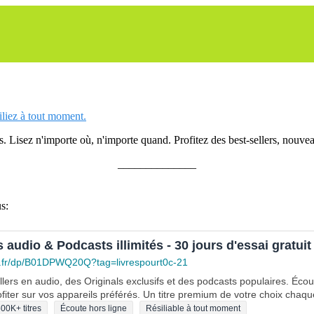
siliez à tout moment.
 Lisez n'importe où, n'importe quand. Profitez des best-sellers, nouveau
______________
s:
s audio & Podcasts illimités - 30 jours d'essai gratuit
.fr/dp/B01DPWQ20Q?tag=livrespourt0c-21
lers en audio, des Originals exclusifs et des podcasts populaires. Éco
fiter sur vos appareils préférés. Un titre premium de votre choix chaqu
00K+ titres
Écoute hors ligne
Résiliable à tout moment