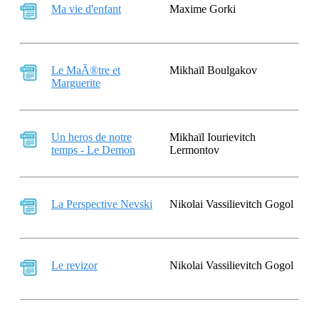
Ma vie d'enfant
Maxime Gorki
Le MaÃ®tre et
Mikhaïl Boulgakov
Marguerite
Un heros de notre
Mikhaïl Iourievitch
temps - Le Demon
Lermontov
La Perspective Nevski
Nikolai Vassilievitch Gogol
Le revizor
Nikolai Vassilievitch Gogol