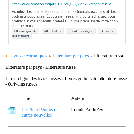
https://www.amazon.fr/dp/B01DPWQ20Q?tag=livrespourt0c-21
Écoutez des best-sellers en audio, des Originals exclusifs et des
podcasts populaires. Écoutez en streaming ou téléchargez pour
profiter sur vos appareils préférés. Un titre premium de votre choix
chaque mois.
30 jours gratuits
500K+ titres
Écoute hors ligne
Résiliable à
tout moment
Livres electroniques
Litterature par pays
Litterature russe
Litterature par pays / Litterature russe
Lire en ligne des livres russes - Livres gratuits de littérature russe
- écrivains russes
Titre
Auteur
Les Sept Pendus et
Leonid Andreïev
autres nouvelles