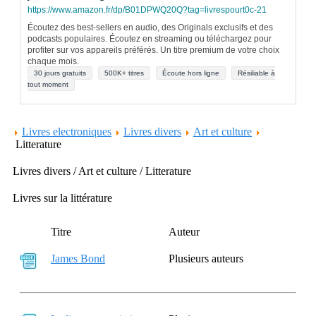
https://www.amazon.fr/dp/B01DPWQ20Q?tag=livrespourt0c-21
Écoutez des best-sellers en audio, des Originals exclusifs et des
podcasts populaires. Écoutez en streaming ou téléchargez pour
profiter sur vos appareils préférés. Un titre premium de votre choix
chaque mois.
30 jours gratuits
500K+ titres
Écoute hors ligne
Résiliable à
tout moment
Livres electroniques
Livres divers
Art et culture
Litterature
Livres divers / Art et culture / Litterature
Livres sur la littérature
Titre
Auteur
James Bond
Plusieurs auteurs