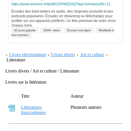
https://www.amazon.fr/dp/B01DPWQ20Q?tag=livrespourt0c-21
Écoutez des best-sellers en audio, des Originals exclusifs et des
podcasts populaires. Écoutez en streaming ou téléchargez pour
profiter sur vos appareils préférés. Un titre premium de votre choix
chaque mois.
30 jours gratuits
500K+ titres
Écoute hors ligne
Résiliable à
tout moment
Livres electroniques
Livres divers
Art et culture
Litterature
Livres divers / Art et culture / Litterature
Livres sur la littérature
Titre
Auteur
Litteratures
Plusieurs auteurs
francophones