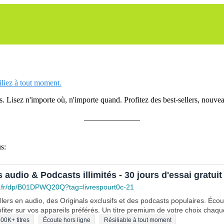
siliez à tout moment.
 Lisez n'importe où, n'importe quand. Profitez des best-sellers, nouveau
______________
s:
s audio & Podcasts illimités - 30 jours d'essai gratuit
.fr/dp/B01DPWQ20Q?tag=livrespourt0c-21
lers en audio, des Originals exclusifs et des podcasts populaires. Éco
fiter sur vos appareils préférés. Un titre premium de votre choix chaqu
00K+ titres
Écoute hors ligne
Résiliable à tout moment