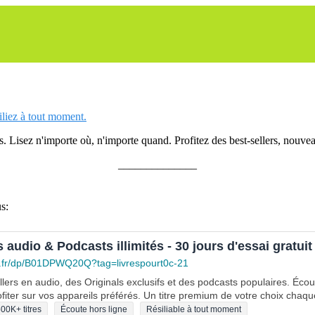
siliez à tout moment.
 Lisez n'importe où, n'importe quand. Profitez des best-sellers, nouveau
______________
s:
s audio & Podcasts illimités - 30 jours d'essai gratuit
.fr/dp/B01DPWQ20Q?tag=livrespourt0c-21
lers en audio, des Originals exclusifs et des podcasts populaires. Éco
fiter sur vos appareils préférés. Un titre premium de votre choix chaqu
00K+ titres
Écoute hors ligne
Résiliable à tout moment