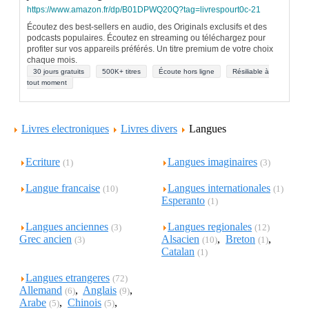
https://www.amazon.fr/dp/B01DPWQ20Q?tag=livrespourt0c-21
Écoutez des best-sellers en audio, des Originals exclusifs et des
podcasts populaires. Écoutez en streaming ou téléchargez pour
profiter sur vos appareils préférés. Un titre premium de votre choix
chaque mois.
30 jours gratuits
500K+ titres
Écoute hors ligne
Résiliable à
tout moment
Livres electroniques
Livres divers
Langues
Ecriture
Langues imaginaires
(1)
(3)
Langue francaise
Langues internationales
(10)
(1)
Esperanto
(1)
Langues anciennes
Langues regionales
(3)
(12)
Grec ancien
Alsacien
,
Breton
,
(3)
(10)
(1)
Catalan
(1)
Langues etrangeres
(72)
Allemand
,
Anglais
,
(6)
(9)
Arabe
,
Chinois
,
(5)
(5)