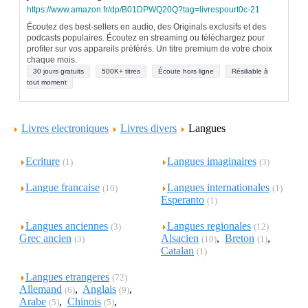
https://www.amazon.fr/dp/B01DPWQ20Q?tag=livrespourt0c-21
Écoutez des best-sellers en audio, des Originals exclusifs et des
podcasts populaires. Écoutez en streaming ou téléchargez pour
profiter sur vos appareils préférés. Un titre premium de votre choix
chaque mois.
30 jours gratuits
500K+ titres
Écoute hors ligne
Résiliable à
tout moment
Livres electroniques
Livres divers
Langues
Ecriture
Langues imaginaires
(1)
(3)
Langue francaise
Langues internationales
(10)
(1)
Esperanto
(1)
Langues anciennes
Langues regionales
(3)
(12)
Grec ancien
Alsacien
,
Breton
,
(3)
(10)
(1)
Catalan
(1)
Langues etrangeres
(72)
Allemand
,
Anglais
,
(6)
(9)
Arabe
,
Chinois
,
(5)
(5)