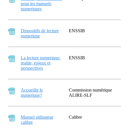
pour les manuels
numeriques
Dispositifs de lecture
ENSSIB
numerique
La lecture numerique:
ENSSIB
realite, enjeux et
perspectives
Accueillir le
Commission numérique
numerique?
ALIRE-SLF
Manuel utilisateur
Calibre
calibre