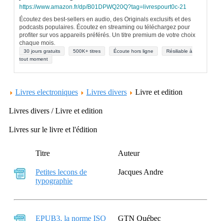
https://www.amazon.fr/dp/B01DPWQ20Q?tag=livrespourt0c-21
Écoutez des best-sellers en audio, des Originals exclusifs et des
podcasts populaires. Écoutez en streaming ou téléchargez pour
profiter sur vos appareils préférés. Un titre premium de votre choix
chaque mois.
30 jours gratuits
500K+ titres
Écoute hors ligne
Résiliable à
tout moment
Livres electroniques
Livres divers
Livre et edition
Livres divers / Livre et edition
Livres sur le livre et l'édition
Titre
Auteur
Petites lecons de
Jacques Andre
typographie
EPUB3, la norme ISO
GTN Québec