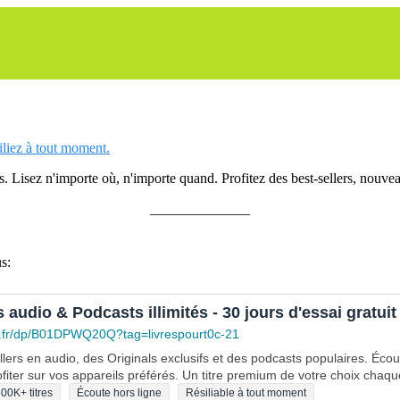
siliez à tout moment.
 Lisez n'importe où, n'importe quand. Profitez des best-sellers, nouveau
______________
s:
s audio & Podcasts illimités - 30 jours d'essai gratuit
.fr/dp/B01DPWQ20Q?tag=livrespourt0c-21
lers en audio, des Originals exclusifs et des podcasts populaires. Éco
fiter sur vos appareils préférés. Un titre premium de votre choix chaqu
00K+ titres
Écoute hors ligne
Résiliable à tout moment