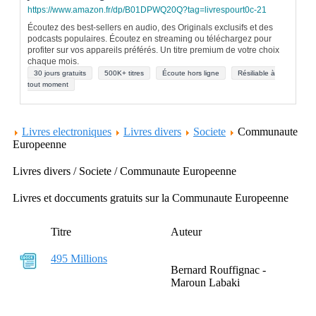
https://www.amazon.fr/dp/B01DPWQ20Q?tag=livrespourt0c-21
Écoutez des best-sellers en audio, des Originals exclusifs et des
podcasts populaires. Écoutez en streaming ou téléchargez pour
profiter sur vos appareils préférés. Un titre premium de votre choix
chaque mois.
30 jours gratuits
500K+ titres
Écoute hors ligne
Résiliable à
tout moment
Livres electroniques
Livres divers
Societe
Communaute
Europeenne
Livres divers / Societe / Communaute Europeenne
Livres et doccuments gratuits sur la Communaute Europeenne
Titre
Auteur
495 Millions
Bernard Rouffignac -
Maroun Labaki