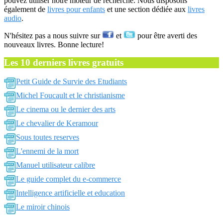
pouvez utiliser notre moteur de recherche. Nous disposons
également de
livres pour enfants
et une section dédiée aux
livres
audio
.
N'hésitez pas a nous suivre sur
et
pour être averti des
nouveaux livres. Bonne lecture!
Les 10 derniers livres gratuits
Petit Guide de Survie des Etudiants
Michel Foucault et le christianisme
Le cinema ou le dernier des arts
Le chevalier de Keramour
Sous toutes reserves
L'ennemi de la mort
Manuel utilisateur calibre
Le guide complet du e-commerce
Intelligence artificielle et education
Le miroir chinois