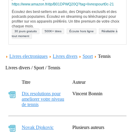
https://www.amazon.fr/dp/B01DPWQ20Q?tag=livrespourt0c-21
Écoutez des best-sellers en audio, des Originals exclusifs et des
podcasts populaires. Écoutez en streaming ou téléchargez pour
profiter sur vos appareils préférés. Un titre premium de votre choix
chaque mois.
30 jours gratuits
500K+ titres
Écoute hors ligne
Résiliable à
tout moment
Livres electroniques
Livres divers
Sport
Tennis
Livres divers / Sport / Tennis
Titre
Auteur
Dix resolutions pour
Vincent Bonnin
ameliorer votre niveau
de tennis
Novak Djokovic
Plusieurs auteurs