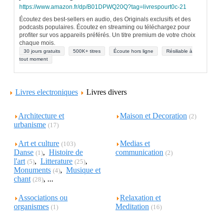
https://www.amazon.fr/dp/B01DPWQ20Q?tag=livrespourt0c-21
Écoutez des best-sellers en audio, des Originals exclusifs et des
podcasts populaires. Écoutez en streaming ou téléchargez pour
profiter sur vos appareils préférés. Un titre premium de votre choix
chaque mois.
30 jours gratuits
500K+ titres
Écoute hors ligne
Résiliable à
tout moment
Livres electroniques
Livres divers
Architecture et
Maison et Decoration
(2)
urbanisme
(17)
Art et culture
Medias et
(103)
Danse
,
Histoire de
communication
(1)
(2)
l'art
,
Litterature
,
(5)
(25)
Monuments
,
Musique et
(4)
chant
, ...
(28)
Associations ou
Relaxation et
organismes
Meditation
(1)
(16)