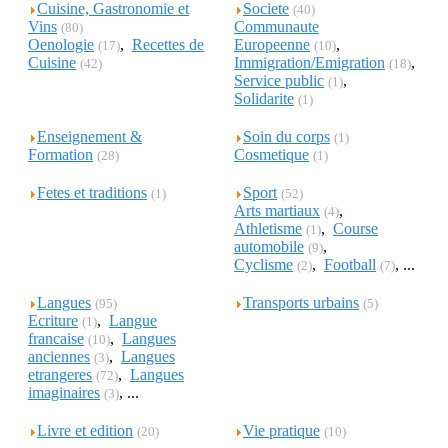
Cuisine, Gastronomie et
Societe
(40)
Vins
Communaute
(80)
Oenologie
,
Recettes de
Europeenne
,
(17)
(10)
Cuisine
Immigration/Emigration
,
(42)
(18)
Service public
,
(1)
Solidarite
(1)
Enseignement &
Soin du corps
(1)
Formation
Cosmetique
(28)
(1)
Fetes et traditions
Sport
(1)
(52)
Arts martiaux
,
(4)
Athletisme
,
Course
(1)
automobile
,
(9)
Cyclisme
,
Football
, ...
(2)
(7)
Langues
Transports urbains
(95)
(5)
Ecriture
,
Langue
(1)
francaise
,
Langues
(10)
anciennes
,
Langues
(3)
etrangeres
,
Langues
(72)
imaginaires
, ...
(3)
Livre et edition
Vie pratique
(20)
(10)