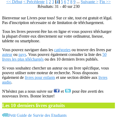
<< Début
< Précédente
1
2
3
[
4
]
5
6
7
8
9
...
Suivante >
Fin >>
Résultats: 31 - 40 sur 230
Bienvenue sur Livres pour tous! Sur ce site, tout est gratuit et légal.
Pas d'inscription nécessaire ni de limitation de téléchargement.
Tous les livres peuvent être lus en ligne et vous pouvez télécharger
la plupart d'entre eux directement sur votre ordinateur, liseuse,
tablette ou smartphone.
Vous pouvez naviguer dans les
catégories
ou trouver des livres par
auteur
ou
pays
. Vous pouvez également consulter la liste des
50
livres les plus téléchargés
ou des 10 derniers livres publiés.
Si vous souhaitez chercher un auteur ou un livre spécifique, vous
pouvez utiliser notre moteur de recherche. Nous disposons
également de
livres pour enfants
et une section dédiée aux
livres
audio
.
N'hésitez pas a nous suivre sur
et
pour être averti des
nouveaux livres. Bonne lecture!
Les 10 derniers livres gratuits
Petit Guide de Survie des Etudiants