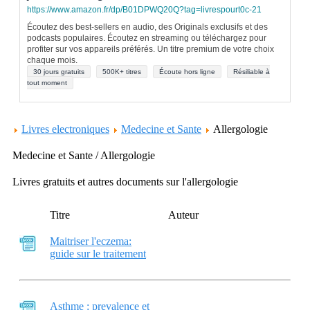
https://www.amazon.fr/dp/B01DPWQ20Q?tag=livrespourt0c-21
Écoutez des best-sellers en audio, des Originals exclusifs et des
podcasts populaires. Écoutez en streaming ou téléchargez pour
profiter sur vos appareils préférés. Un titre premium de votre choix
chaque mois.
30 jours gratuits
500K+ titres
Écoute hors ligne
Résiliable à
tout moment
Livres electroniques
Medecine et Sante
Allergologie
Medecine et Sante / Allergologie
Livres gratuits et autres documents sur l'allergologie
Titre
Auteur
Maitriser l'eczema:
guide sur le traitement
Asthme : prevalence et