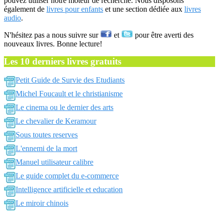
pouvez utiliser notre moteur de recherche. Nous disposons
également de
livres pour enfants
et une section dédiée aux
livres
audio
.
N'hésitez pas a nous suivre sur
et
pour être averti des
nouveaux livres. Bonne lecture!
Les 10 derniers livres gratuits
Petit Guide de Survie des Etudiants
Michel Foucault et le christianisme
Le cinema ou le dernier des arts
Le chevalier de Keramour
Sous toutes reserves
L'ennemi de la mort
Manuel utilisateur calibre
Le guide complet du e-commerce
Intelligence artificielle et education
Le miroir chinois