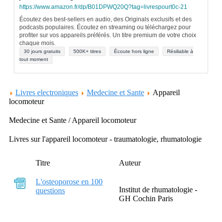
https://www.amazon.fr/dp/B01DPWQ20Q?tag=livrespourt0c-21
Écoutez des best-sellers en audio, des Originals exclusifs et des
podcasts populaires. Écoutez en streaming ou téléchargez pour
profiter sur vos appareils préférés. Un titre premium de votre choix
chaque mois.
30 jours gratuits
500K+ titres
Écoute hors ligne
Résiliable à
tout moment
Livres electroniques
Medecine et Sante
Appareil
locomoteur
Medecine et Sante / Appareil locomoteur
Livres sur l'appareil locomoteur - traumatologie, rhumatologie
Titre
Auteur
L'osteoporose en 100
Institut de rhumatologie -
questions
GH Cochin Paris