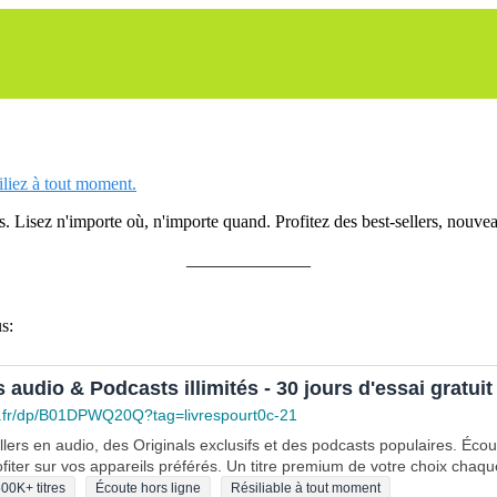
siliez à tout moment.
 Lisez n'importe où, n'importe quand. Profitez des best-sellers, nouveau
______________
s:
s audio & Podcasts illimités - 30 jours d'essai gratuit
.fr/dp/B01DPWQ20Q?tag=livrespourt0c-21
lers en audio, des Originals exclusifs et des podcasts populaires. Éco
fiter sur vos appareils préférés. Un titre premium de votre choix chaqu
00K+ titres
Écoute hors ligne
Résiliable à tout moment