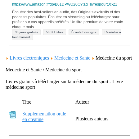
https://www.amazon.fr/dp/B01DPWQ20Q?tag=livrespourt0c-21
Écoutez des best-sellers en audio, des Originals exclusifs et des
podcasts populaires. Écoutez en streaming ou téléchargez pour
profiter sur vos appareils préférés. Un titre premium de votre choix
chaque mois.
30 jours gratuits
500K+ titres
Écoute hors ligne
Résiliable à
tout moment
Livres electroniques
Medecine et Sante
Medecine du sport
Medecine et Sante / Medecine du sport
Livres gratuits à télécharger sur la médecine du sport - Livre
médecine sport
Titre
Auteur
Supplementation orale
Plusieurs auteurs
en creatine