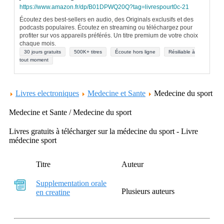
https://www.amazon.fr/dp/B01DPWQ20Q?tag=livrespourt0c-21
Écoutez des best-sellers en audio, des Originals exclusifs et des
podcasts populaires. Écoutez en streaming ou téléchargez pour
profiter sur vos appareils préférés. Un titre premium de votre choix
chaque mois.
30 jours gratuits
500K+ titres
Écoute hors ligne
Résiliable à
tout moment
Livres electroniques
Medecine et Sante
Medecine du sport
Medecine et Sante / Medecine du sport
Livres gratuits à télécharger sur la médecine du sport - Livre
médecine sport
Titre
Auteur
Supplementation orale
Plusieurs auteurs
en creatine