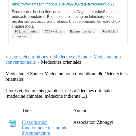
https://www.amazon.fr/dp/B01DPWQ20Q?tag=livrespourt0c-21
Écoutez des best-sellers en audio, des Originals exclusifs et des
podcasts populaires. Écoutez en streaming ou téléchargez pour
profiter sur vos appareils préférés. Un titre premium de votre choix
chaque mois.
30 jours gratuits
500K+ titres
Écoute hors ligne
Résiliable à
tout moment
Livres electroniques
Medecine et Sante
Medecine non
conventionnelle
Medecines orientales
Medecine et Sante / Medecine non conventionnelle / Medecines
orientales
Livres et documents gratuits sur les médecines orientales
(médecine chinoise, médecine indienne,...)
Titre
Auteur
Classification
Association Zhongyi
fonctionnelle des points
d'Acupuncture