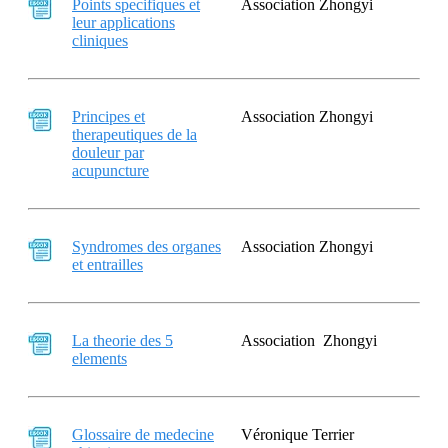
Points specifiques et
Association Zhongyi
leur applications
cliniques
Principes et
Association Zhongyi
therapeutiques de la
douleur par
acupuncture
Syndromes des organes
Association Zhongyi
et entrailles
La theorie des 5
Association Zhongyi
elements
Glossaire de medecine
Véronique Terrier