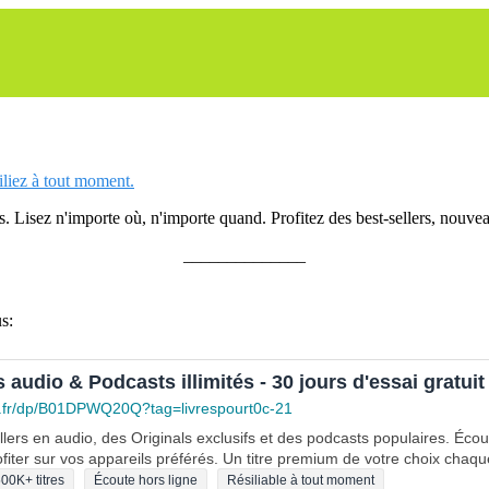
siliez à tout moment.
 Lisez n'importe où, n'importe quand. Profitez des best-sellers, nouveau
______________
s:
s audio & Podcasts illimités - 30 jours d'essai gratuit
.fr/dp/B01DPWQ20Q?tag=livrespourt0c-21
lers en audio, des Originals exclusifs et des podcasts populaires. Éco
fiter sur vos appareils préférés. Un titre premium de votre choix chaqu
00K+ titres
Écoute hors ligne
Résiliable à tout moment