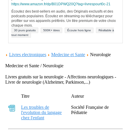
https://www.amazon.fr/dp/B01DPWQ20Q?tag=livrespourt0c-21
Écoutez des best-sellers en audio, des Originals exclusifs et des
podcasts populaires. Écoutez en streaming ou téléchargez pour
profiter sur vos appareils préférés. Un titre premium de votre choix
chaque mois.
30 jours gratuits
500K+ titres
Écoute hors ligne
Résiliable à
tout moment
Livres electroniques
Medecine et Sante
Neurologie
Medecine et Sante / Neurologie
Livres gratuits sur la neurologie - Affections neurologiques -
Livre de neurologie (Alzheimer, Parkinson,...)
Titre
Auteur
Les troubles de
Société Française de
l'evolution du langage
Pédiatrie
chez l'enfant