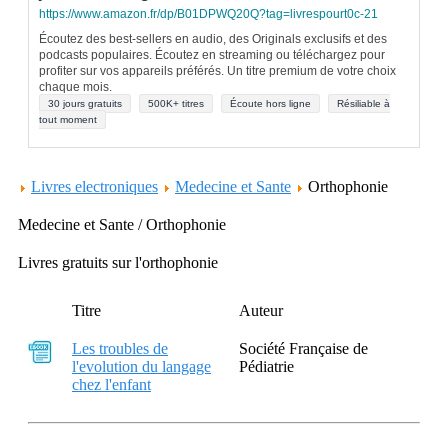
https://www.amazon.fr/dp/B01DPWQ20Q?tag=livrespourt0c-21
Écoutez des best-sellers en audio, des Originals exclusifs et des
podcasts populaires. Écoutez en streaming ou téléchargez pour
profiter sur vos appareils préférés. Un titre premium de votre choix
chaque mois.
30 jours gratuits
500K+ titres
Écoute hors ligne
Résiliable à
tout moment
Livres electroniques
Medecine et Sante
Orthophonie
Medecine et Sante / Orthophonie
Livres gratuits sur l'orthophonie
Titre
Auteur
Les troubles de
Société Française de
l'evolution du langage
Pédiatrie
chez l'enfant