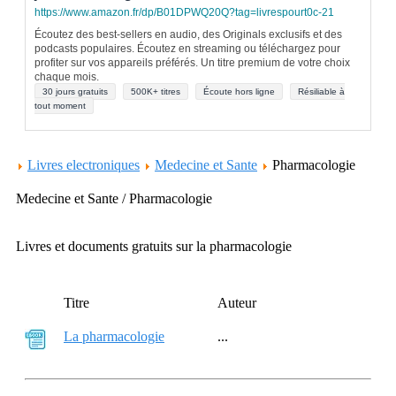
https://www.amazon.fr/dp/B01DPWQ20Q?tag=livrespourt0c-21
Écoutez des best-sellers en audio, des Originals exclusifs et des
podcasts populaires. Écoutez en streaming ou téléchargez pour
profiter sur vos appareils préférés. Un titre premium de votre choix
chaque mois.
30 jours gratuits
500K+ titres
Écoute hors ligne
Résiliable à
tout moment
Livres electroniques
Medecine et Sante
Pharmacologie
Medecine et Sante / Pharmacologie
Livres et documents gratuits sur la pharmacologie
Titre
Auteur
La pharmacologie
...