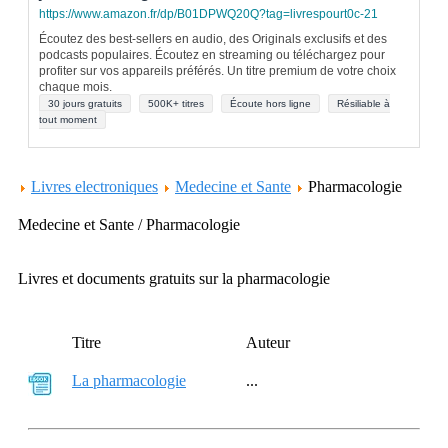
https://www.amazon.fr/dp/B01DPWQ20Q?tag=livrespourt0c-21
Écoutez des best-sellers en audio, des Originals exclusifs et des
podcasts populaires. Écoutez en streaming ou téléchargez pour
profiter sur vos appareils préférés. Un titre premium de votre choix
chaque mois.
30 jours gratuits
500K+ titres
Écoute hors ligne
Résiliable à
tout moment
Livres electroniques
Medecine et Sante
Pharmacologie
Medecine et Sante / Pharmacologie
Livres et documents gratuits sur la pharmacologie
Titre
Auteur
La pharmacologie
...