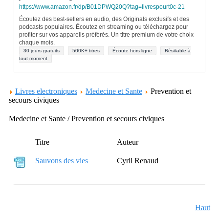
https://www.amazon.fr/dp/B01DPWQ20Q?tag=livrespourt0c-21
Écoutez des best-sellers en audio, des Originals exclusifs et des
podcasts populaires. Écoutez en streaming ou téléchargez pour
profiter sur vos appareils préférés. Un titre premium de votre choix
chaque mois.
30 jours gratuits
500K+ titres
Écoute hors ligne
Résiliable à
tout moment
Livres electroniques
Medecine et Sante
Prevention et
secours civiques
Medecine et Sante / Prevention et secours civiques
Titre
Auteur
Sauvons des vies
Cyril Renaud
Haut