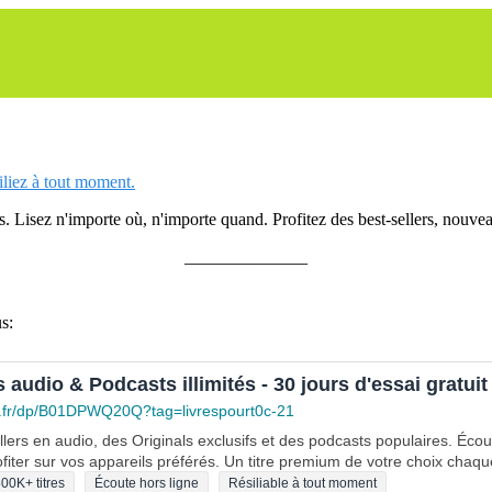
siliez à tout moment.
 Lisez n'importe où, n'importe quand. Profitez des best-sellers, nouveau
______________
s:
s audio & Podcasts illimités - 30 jours d'essai gratuit
.fr/dp/B01DPWQ20Q?tag=livrespourt0c-21
lers en audio, des Originals exclusifs et des podcasts populaires. Éco
fiter sur vos appareils préférés. Un titre premium de votre choix chaqu
00K+ titres
Écoute hors ligne
Résiliable à tout moment