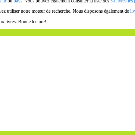
teur
ou
pays
. Vous pouvez également consulter la liste des
50 livres les
uvez utiliser notre moteur de recherche. Nous disposons également de
li
ux livres. Bonne lecture!