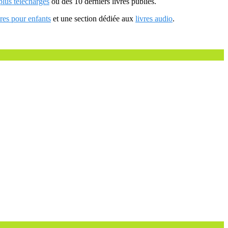
 plus téléchargés
ou des 10 derniers livres publiés.
vres pour enfants
et une section dédiée aux
livres audio
.