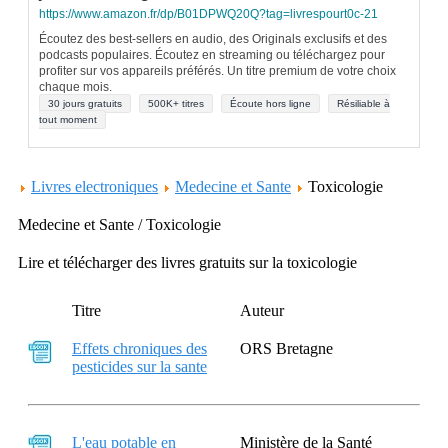
https://www.amazon.fr/dp/B01DPWQ20Q?tag=livrespourt0c-21
Écoutez des best-sellers en audio, des Originals exclusifs et des
podcasts populaires. Écoutez en streaming ou téléchargez pour
profiter sur vos appareils préférés. Un titre premium de votre choix
chaque mois.
30 jours gratuits
500K+ titres
Écoute hors ligne
Résiliable à
tout moment
Livres electroniques
Medecine et Sante
Toxicologie
Medecine et Sante / Toxicologie
Lire et télécharger des livres gratuits sur la toxicologie
Titre
Auteur
Effets chroniques des
ORS Bretagne
pesticides sur la sante
L'eau potable en
Ministère de la Santé