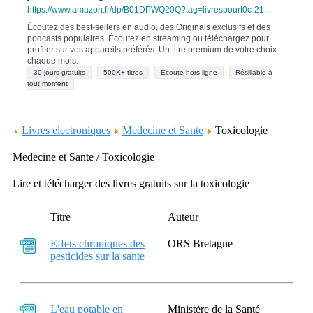
https://www.amazon.fr/dp/B01DPWQ20Q?tag=livrespourt0c-21
Écoutez des best-sellers en audio, des Originals exclusifs et des
podcasts populaires. Écoutez en streaming ou téléchargez pour
profiter sur vos appareils préférés. Un titre premium de votre choix
chaque mois.
30 jours gratuits
500K+ titres
Écoute hors ligne
Résiliable à
tout moment
Livres electroniques
Medecine et Sante
Toxicologie
Medecine et Sante / Toxicologie
Lire et télécharger des livres gratuits sur la toxicologie
Titre
Auteur
Effets chroniques des
ORS Bretagne
pesticides sur la sante
L'eau potable en
Ministère de la Santé