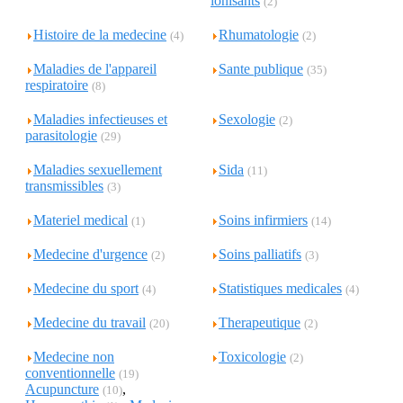
ionisants
(2)
Histoire de la medecine
Rhumatologie
(4)
(2)
Maladies de l'appareil
Sante publique
(35)
respiratoire
(8)
Maladies infectieuses et
Sexologie
(2)
parasitologie
(29)
Maladies sexuellement
Sida
(11)
transmissibles
(3)
Materiel medical
Soins infirmiers
(1)
(14)
Medecine d'urgence
Soins palliatifs
(2)
(3)
Medecine du sport
Statistiques medicales
(4)
(4)
Medecine du travail
Therapeutique
(20)
(2)
Medecine non
Toxicologie
(2)
conventionnelle
(19)
Acupuncture
,
(10)