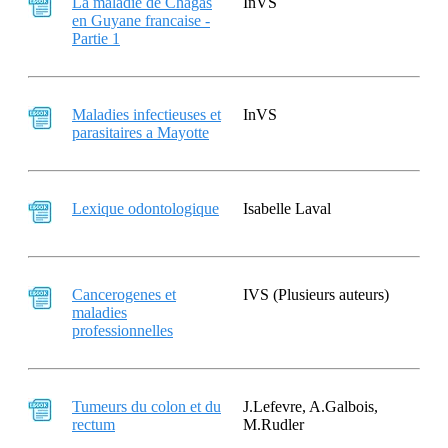
La maladie de Chagas
InVS
en Guyane francaise -
Partie 1
Maladies infectieuses et
InVS
parasitaires a Mayotte
Lexique odontologique
Isabelle Laval
Cancerogenes et
IVS (Plusieurs auteurs)
maladies
professionnelles
Tumeurs du colon et du
J.Lefevre, A.Galbois,
rectum
M.Rudler