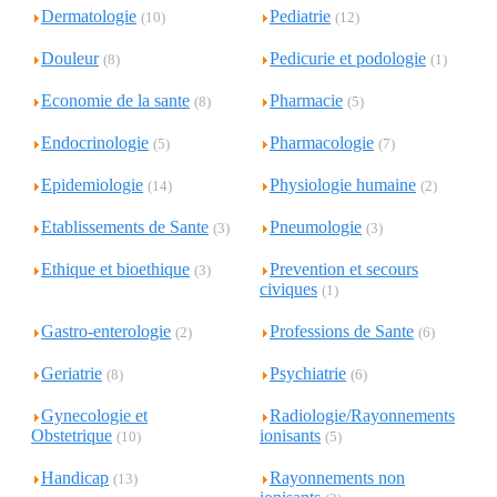
Dermatologie
Pediatrie
(10)
(12)
Douleur
Pedicurie et podologie
(8)
(1)
Economie de la sante
Pharmacie
(8)
(5)
Endocrinologie
Pharmacologie
(5)
(7)
Epidemiologie
Physiologie humaine
(14)
(2)
Etablissements de Sante
Pneumologie
(3)
(3)
Ethique et bioethique
Prevention et secours
(3)
civiques
(1)
Gastro-enterologie
Professions de Sante
(2)
(6)
Geriatrie
Psychiatrie
(8)
(6)
Gynecologie et
Radiologie/Rayonnements
Obstetrique
ionisants
(10)
(5)
Handicap
Rayonnements non
(13)