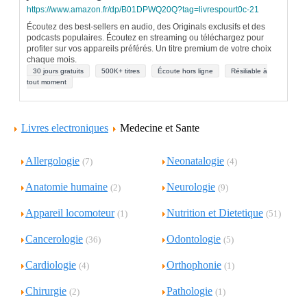
https://www.amazon.fr/dp/B01DPWQ20Q?tag=livrespourt0c-21
Écoutez des best-sellers en audio, des Originals exclusifs et des
podcasts populaires. Écoutez en streaming ou téléchargez pour
profiter sur vos appareils préférés. Un titre premium de votre choix
chaque mois.
30 jours gratuits
500K+ titres
Écoute hors ligne
Résiliable à
tout moment
Livres electroniques
Medecine et Sante
Allergologie
Neonatalogie
(7)
(4)
Anatomie humaine
Neurologie
(2)
(9)
Appareil locomoteur
Nutrition et Dietetique
(1)
(51)
Cancerologie
Odontologie
(36)
(5)
Cardiologie
Orthophonie
(4)
(1)
Chirurgie
Pathologie
(2)
(1)