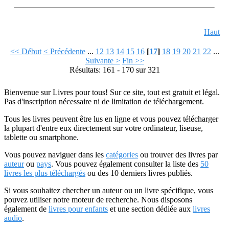
Haut
<< Début
< Précédente
...
12
13
14
15
16
[
17
]
18
19
20
21
22
...
Suivante >
Fin >>
Résultats: 161 - 170 sur 321
Bienvenue sur Livres pour tous! Sur ce site, tout est gratuit et légal.
Pas d'inscription nécessaire ni de limitation de téléchargement.
Tous les livres peuvent être lus en ligne et vous pouvez télécharger
la plupart d'entre eux directement sur votre ordinateur, liseuse,
tablette ou smartphone.
Vous pouvez naviguer dans les
catégories
ou trouver des livres par
auteur
ou
pays
. Vous pouvez également consulter la liste des
50
livres les plus téléchargés
ou des 10 derniers livres publiés.
Si vous souhaitez chercher un auteur ou un livre spécifique, vous
pouvez utiliser notre moteur de recherche. Nous disposons
également de
livres pour enfants
et une section dédiée aux
livres
audio
.