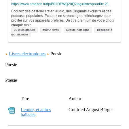
https://www.amazon.fr/dp/B01DPWQ20Q?tag=livrespourt0c-21
Écoutez des best-sellers en audio, des Originals exclusifs et des
podcasts populaires. Écoutez en streaming ou téléchargez pour
profiter sur vos appareils préférés. Un titre premium de votre choix
chaque mois.
30 jours gratuits
500K+ titres
Écoute hors ligne
Résiliable à
tout moment
Livres electroniques
Poesie
Poesie
Poesie
Titre
Auteur
Lenore, et autres
Gottfried August Bürger
ballades