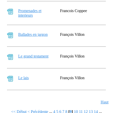
Promenades et
Francois Coppee
interieurs
Ballades en jargon
François Villon
Le grand testament
François Villon
Le lais
François Villon
Haut
<< Début
< Précédente
...
4
5
6
7
8
[
9
]
10
11
12
13
14
...