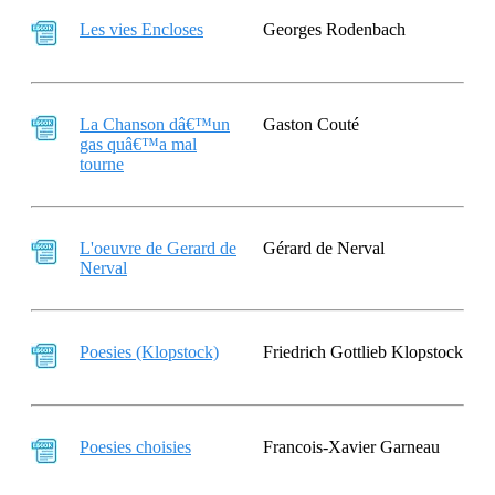
Les vies Encloses
Georges Rodenbach
La Chanson dâ€™un
Gaston Couté
gas quâ€™a mal
tourne
L'oeuvre de Gerard de
Gérard de Nerval
Nerval
Poesies (Klopstock)
Friedrich Gottlieb Klopstock
Poesies choisies
Francois-Xavier Garneau