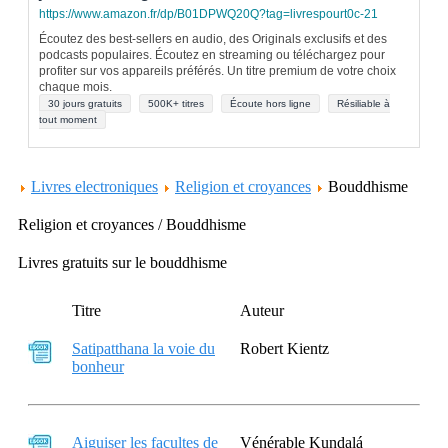
https://www.amazon.fr/dp/B01DPWQ20Q?tag=livrespourt0c-21
Écoutez des best-sellers en audio, des Originals exclusifs et des
podcasts populaires. Écoutez en streaming ou téléchargez pour
profiter sur vos appareils préférés. Un titre premium de votre choix
chaque mois.
30 jours gratuits
500K+ titres
Écoute hors ligne
Résiliable à
tout moment
Livres electroniques
Religion et croyances
Bouddhisme
Religion et croyances / Bouddhisme
Livres gratuits sur le bouddhisme
Titre
Auteur
Satipatthana la voie du
Robert Kientz
bonheur
Aiguiser les facultes de
Vénérable Kundalá