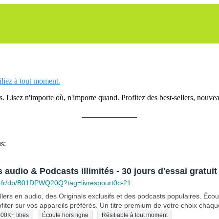
siliez à tout moment.
 Lisez n'importe où, n'importe quand. Profitez des best-sellers, nouveau
______________
s:
s audio & Podcasts illimités - 30 jours d'essai gratuit
.fr/dp/B01DPWQ20Q?tag=livrespourt0c-21
lers en audio, des Originals exclusifs et des podcasts populaires. Éco
fiter sur vos appareils préférés. Un titre premium de votre choix chaqu
00K+ titres
Écoute hors ligne
Résiliable à tout moment