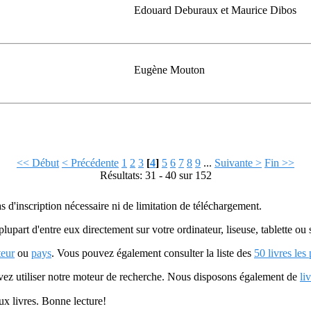
Edouard Deburaux et Maurice Dibos
Eugène Mouton
<< Début
< Précédente
1
2
3
[
4
]
5
6
7
8
9
...
Suivante >
Fin >>
Résultats: 31 - 40 sur 152
as d'inscription nécessaire ni de limitation de téléchargement.
plupart d'entre eux directement sur votre ordinateur, liseuse, tablette o
teur
ou
pays
. Vous pouvez également consulter la liste des
50 livres les
uvez utiliser notre moteur de recherche. Nous disposons également de
li
ux livres. Bonne lecture!