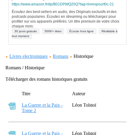
https://www.amazon.fr/dp/B01DPWQ20Q?tag=livrespourt0c-21
Écoutez des best-sellers en audio, des Originals exclusifs et des
podcasts populaires. Écoutez en streaming ou téléchargez pour
profiter sur vos appareils préférés. Un titre premium de votre choix
chaque mois.
30 jours gratuits
500K+ titres
Écoute hors ligne
Résiliable à
tout moment
Livres electroniques
Romans
Historique
Romans / Historique
Télécharger des romans historiques gratuits
Titre
Auteur
La Guerre et la Paix -
Léon Tolstoï
Tome 2
La Guerre et la Paix -
Léon Tolstoï