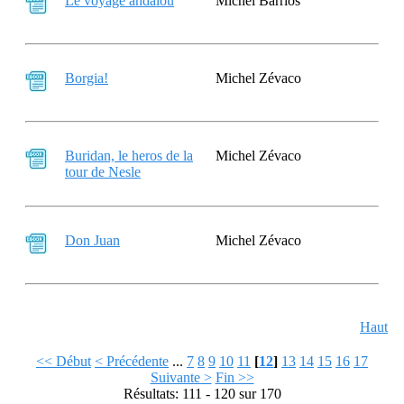
Le voyage andalou
Michel Barrios
Borgia!
Michel Zévaco
Buridan, le heros de la
Michel Zévaco
tour de Nesle
Don Juan
Michel Zévaco
Haut
<< Début
< Précédente
...
7
8
9
10
11
[
12
]
13
14
15
16
17
Suivante >
Fin >>
Résultats: 111 - 120 sur 170