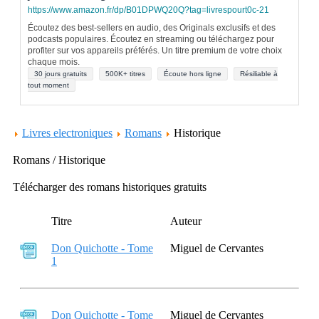
https://www.amazon.fr/dp/B01DPWQ20Q?tag=livrespourt0c-21
Écoutez des best-sellers en audio, des Originals exclusifs et des
podcasts populaires. Écoutez en streaming ou téléchargez pour
profiter sur vos appareils préférés. Un titre premium de votre choix
chaque mois.
30 jours gratuits
500K+ titres
Écoute hors ligne
Résiliable à
tout moment
Livres electroniques
Romans
Historique
Romans / Historique
Télécharger des romans historiques gratuits
Titre
Auteur
Don Quichotte - Tome
Miguel de Cervantes
1
Don Quichotte - Tome
Miguel de Cervantes