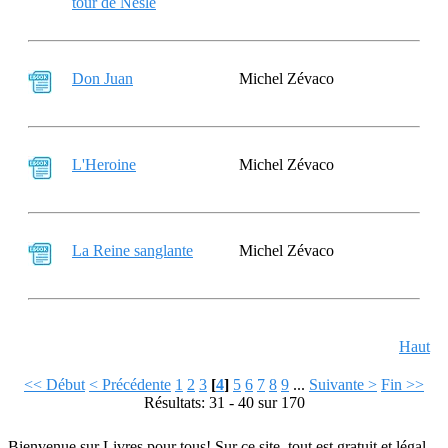
tour de Nesle
Don Juan
Michel Zévaco
L'Heroine
Michel Zévaco
La Reine sanglante
Michel Zévaco
Haut
<< Début
< Précédente
1
2
3
[
4
]
5
6
7
8
9
...
Suivante >
Fin >>
Résultats: 31 - 40 sur 170
Bienvenue sur Livres pour tous! Sur ce site, tout est gratuit et légal.